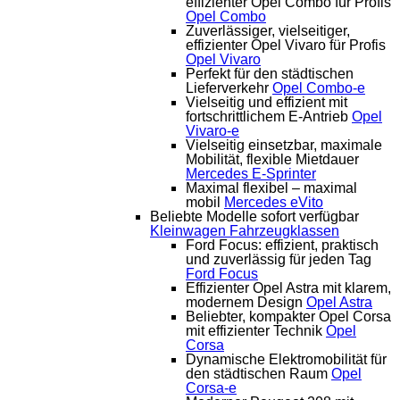
effizienter Opel Combo für Profis
Opel Combo
Zuverlässiger, vielseitiger,
effizienter Opel Vivaro für Profis
Opel Vivaro
Perfekt für den städtischen
Lieferverkehr
Opel Combo-e
Vielseitig und effizient mit
fortschrittlichem E-Antrieb
Opel
Vivaro-e
Vielseitig einsetzbar, maximale
Mobilität, flexible Mietdauer
Mercedes E-Sprinter
Maximal flexibel – maximal
mobil
Mercedes eVito
Beliebte Modelle sofort verfügbar
Kleinwagen
Fahrzeugklassen
Ford Focus: effizient, praktisch
und zuverlässig für jeden Tag
Ford Focus
Effizienter Opel Astra mit klarem,
modernem Design
Opel Astra
Beliebter, kompakter Opel Corsa
mit effizienter Technik
Opel
Corsa
Dynamische Elektromobilität für
den städtischen Raum
Opel
Corsa-e