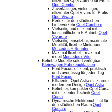
effizienter Opel Combo für Profis
Opel Combo
Zuverlässiger, vielseitiger,
effizienter Opel Vivaro für Profis
Opel Vivaro
Perfekt für den städtischen
Lieferverkehr
Opel Combo-e
Vielseitig und effizient mit
fortschrittlichem E-Antrieb
Opel
Vivaro-e
Vielseitig einsetzbar, maximale
Mobilität, flexible Mietdauer
Mercedes E-Sprinter
Maximal flexibel – maximal
mobil
Mercedes eVito
Beliebte Modelle sofort verfügbar
Kleinwagen
Fahrzeugklassen
Ford Focus: effizient, praktisch
und zuverlässig für jeden Tag
Ford Focus
Effizienter Opel Astra mit klarem,
modernem Design
Opel Astra
Beliebter, kompakter Opel Corsa
mit effizienter Technik
Opel
Corsa
Dynamische Elektromobilität für
den städtischen Raum
Opel
Corsa-e