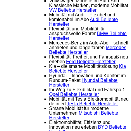
Volkswagen Modelle im Auto-Abo:
Klassische Marken, moderne Mobilität
VW
Beliebte Hersteller
Mobilität mit Audi – Flexibel und
komfortabel im Abo
Audi
Beliebte
Hersteller
Flexibilität und Mobilität für
anspruchsvolle Fahrer
BMW
Beliebte
Hersteller
Mercedes-Benz im Auto-Abo – schnell
anmieten und lange fahren
Mercedes
Beliebte Hersteller
Flexibilität, Freiheit und Fahrspaß neu
erleben
Ford
Beliebte Hersteller
Kia – die smarte Mobilitätslösung
Kia
Beliebte Hersteller
Hyundai – Innovation und Komfort im
Rundum-Paket
Hyundai
Beliebte
Hersteller
Ihr Weg zu Flexibilität und Fahrspaß
Opel
Beliebte Hersteller
Mobilität mit Tesla Elektromobilität neu
definiert
Tesla
Beliebte Hersteller
Smarte Mobilität für moderne
Unternehmen
Mitsubishi
Beliebte
Hersteller
Elektromobilität, Effizienz und
Innovation neu erleben
BYD
Beliebte