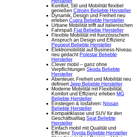
Hersteller
Komfort, Stil und Mobilität flexibel
genießen
Citroën
Beliebte Hersteller
Dynamik, Design und Freiheit neu
erleben
Cupra
Beliebte Hersteller
Urbane Mobilität trifft auf italienischen
Fahrspaß
Fiat
Beliebte Hersteller
Flexible Mobilität mit französischem
Anspruch an Design und Effizienz
Peugeot
Beliebte Hersteller
Elektromobilität auf Business-Niveau
neu gedacht
Polestar
Beliebte
Hersteller
Clever mobil – ganz ohne
Verpflichtungen
Skoda
Beliebte
Hersteller
Abenteuer, Freiheit und Mobilität neu
definiert
Jeep
Beliebte Hersteller
Moderne Mobilität mit Flexibilität,
Komfort und Effizienz erleben
MG
Beliebte Hersteller
Einsteigen & losfahren:
Nissan
Beliebte Hersteller
Kompaktklasse und SUV für den
Geschäftsalltag
Seat
Beliebte
Hersteller
Einfach mobil mit Qualität und
Effizienz
Toyota
Beliebte Hersteller