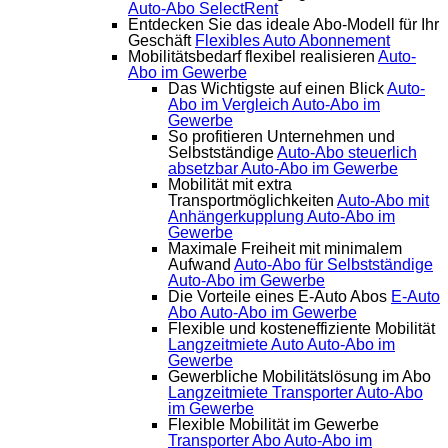
Auto-Abo SelectRent
Entdecken Sie das ideale Abo-Modell für Ihr
Geschäft
Flexibles Auto Abonnement
Mobilitätsbedarf flexibel realisieren
Auto-
Abo im Gewerbe
Das Wichtigste auf einen Blick
Auto-
Abo im Vergleich
Auto-Abo im
Gewerbe
So profitieren Unternehmen und
Selbstständige
Auto-Abo steuerlich
absetzbar
Auto-Abo im Gewerbe
Mobilität mit extra
Transportmöglichkeiten
Auto-Abo mit
Anhängerkupplung
Auto-Abo im
Gewerbe
Maximale Freiheit mit minimalem
Aufwand
Auto-Abo für Selbstständige
Auto-Abo im Gewerbe
Die Vorteile eines E-Auto Abos
E-Auto
Abo
Auto-Abo im Gewerbe
Flexible und kosteneffiziente Mobilität
Langzeitmiete Auto
Auto-Abo im
Gewerbe
Gewerbliche Mobilitätslösung im Abo
Langzeitmiete Transporter
Auto-Abo
im Gewerbe
Flexible Mobilität im Gewerbe
Transporter Abo
Auto-Abo im