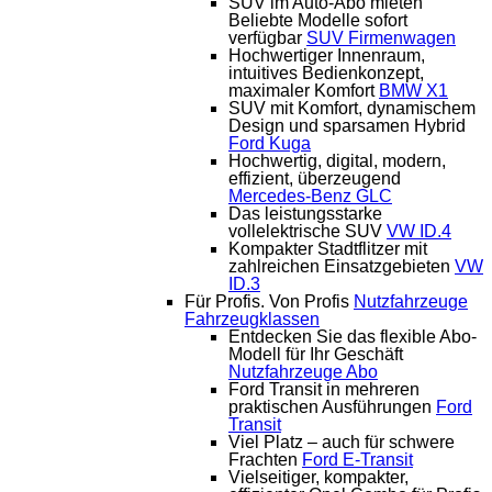
SUV im Auto-Abo mieten
Beliebte Modelle sofort
verfügbar
SUV Firmenwagen
Hochwertiger Innenraum,
intuitives Bedienkonzept,
maximaler Komfort
BMW X1
SUV mit Komfort, dynamischem
Design und sparsamen Hybrid
Ford Kuga
Hochwertig, digital, modern,
effizient, überzeugend
Mercedes-Benz GLC
Das leistungsstarke
vollelektrische SUV
VW ID.4
Kompakter Stadtflitzer mit
zahlreichen Einsatzgebieten
VW
ID.3
Für Profis. Von Profis
Nutzfahrzeuge
Fahrzeugklassen
Entdecken Sie das flexible Abo-
Modell für Ihr Geschäft
Nutzfahrzeuge Abo
Ford Transit in mehreren
praktischen Ausführungen
Ford
Transit
Viel Platz – auch für schwere
Frachten
Ford E-Transit
Vielseitiger, kompakter,