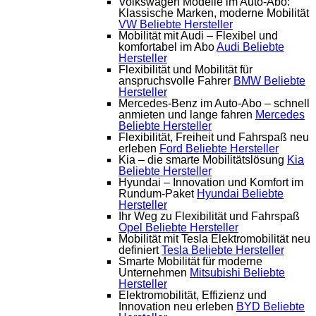
Volkswagen Modelle im Auto-Abo:
Klassische Marken, moderne Mobilität
VW
Beliebte Hersteller
Mobilität mit Audi – Flexibel und
komfortabel im Abo
Audi
Beliebte
Hersteller
Flexibilität und Mobilität für
anspruchsvolle Fahrer
BMW
Beliebte
Hersteller
Mercedes-Benz im Auto-Abo – schnell
anmieten und lange fahren
Mercedes
Beliebte Hersteller
Flexibilität, Freiheit und Fahrspaß neu
erleben
Ford
Beliebte Hersteller
Kia – die smarte Mobilitätslösung
Kia
Beliebte Hersteller
Hyundai – Innovation und Komfort im
Rundum-Paket
Hyundai
Beliebte
Hersteller
Ihr Weg zu Flexibilität und Fahrspaß
Opel
Beliebte Hersteller
Mobilität mit Tesla Elektromobilität neu
definiert
Tesla
Beliebte Hersteller
Smarte Mobilität für moderne
Unternehmen
Mitsubishi
Beliebte
Hersteller
Elektromobilität, Effizienz und
Innovation neu erleben
BYD
Beliebte