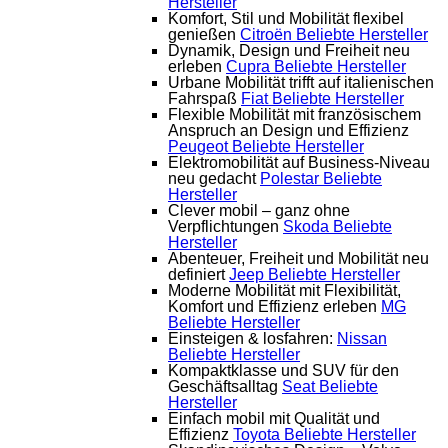
Hersteller
Komfort, Stil und Mobilität flexibel
genießen
Citroën
Beliebte Hersteller
Dynamik, Design und Freiheit neu
erleben
Cupra
Beliebte Hersteller
Urbane Mobilität trifft auf italienischen
Fahrspaß
Fiat
Beliebte Hersteller
Flexible Mobilität mit französischem
Anspruch an Design und Effizienz
Peugeot
Beliebte Hersteller
Elektromobilität auf Business-Niveau
neu gedacht
Polestar
Beliebte
Hersteller
Clever mobil – ganz ohne
Verpflichtungen
Skoda
Beliebte
Hersteller
Abenteuer, Freiheit und Mobilität neu
definiert
Jeep
Beliebte Hersteller
Moderne Mobilität mit Flexibilität,
Komfort und Effizienz erleben
MG
Beliebte Hersteller
Einsteigen & losfahren:
Nissan
Beliebte Hersteller
Kompaktklasse und SUV für den
Geschäftsalltag
Seat
Beliebte
Hersteller
Einfach mobil mit Qualität und
Effizienz
Toyota
Beliebte Hersteller