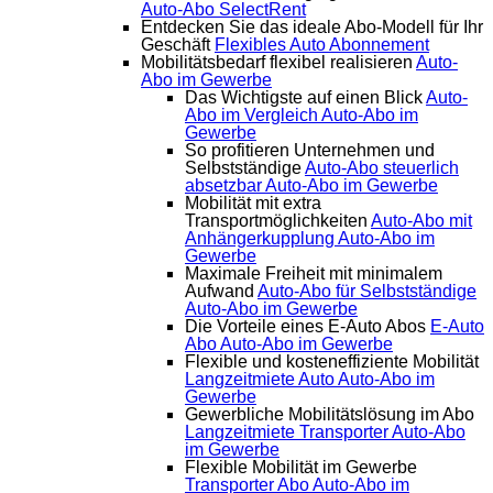
Auto-Abo SelectRent
Entdecken Sie das ideale Abo-Modell für Ihr
Geschäft
Flexibles Auto Abonnement
Mobilitätsbedarf flexibel realisieren
Auto-
Abo im Gewerbe
Das Wichtigste auf einen Blick
Auto-
Abo im Vergleich
Auto-Abo im
Gewerbe
So profitieren Unternehmen und
Selbstständige
Auto-Abo steuerlich
absetzbar
Auto-Abo im Gewerbe
Mobilität mit extra
Transportmöglichkeiten
Auto-Abo mit
Anhängerkupplung
Auto-Abo im
Gewerbe
Maximale Freiheit mit minimalem
Aufwand
Auto-Abo für Selbstständige
Auto-Abo im Gewerbe
Die Vorteile eines E-Auto Abos
E-Auto
Abo
Auto-Abo im Gewerbe
Flexible und kosteneffiziente Mobilität
Langzeitmiete Auto
Auto-Abo im
Gewerbe
Gewerbliche Mobilitätslösung im Abo
Langzeitmiete Transporter
Auto-Abo
im Gewerbe
Flexible Mobilität im Gewerbe
Transporter Abo
Auto-Abo im