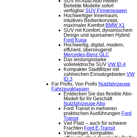
SUV im Auto-Abo mieten
Beliebte Modelle sofort
verfügbar
SUV Firmenwagen
Hochwertiger Innenraum,
intuitives Bedienkonzept,
maximaler Komfort
BMW X1
SUV mit Komfort, dynamischem
Design und sparsamen Hybrid
Ford Kuga
Hochwertig, digital, modern,
effizient, überzeugend
Mercedes-Benz GLC
Das leistungsstarke
vollelektrische SUV
VW ID.4
Kompakter Stadtflitzer mit
zahlreichen Einsatzgebieten
VW
ID.3
Für Profis. Von Profis
Nutzfahrzeuge
Fahrzeugklassen
Entdecken Sie das flexible Abo-
Modell für Ihr Geschäft
Nutzfahrzeuge Abo
Ford Transit in mehreren
praktischen Ausführungen
Ford
Transit
Viel Platz – auch für schwere
Frachten
Ford E-Transit
Vielseitiger, kompakter,