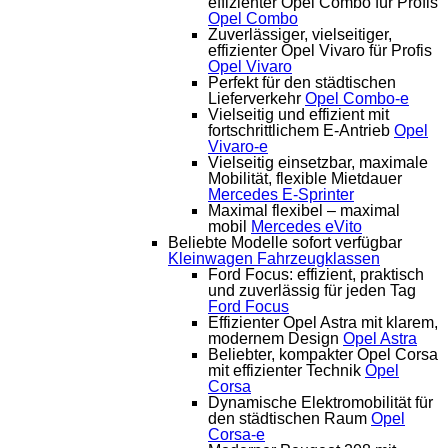
effizienter Opel Combo für Profis
Opel Combo
Zuverlässiger, vielseitiger,
effizienter Opel Vivaro für Profis
Opel Vivaro
Perfekt für den städtischen
Lieferverkehr
Opel Combo-e
Vielseitig und effizient mit
fortschrittlichem E-Antrieb
Opel
Vivaro-e
Vielseitig einsetzbar, maximale
Mobilität, flexible Mietdauer
Mercedes E-Sprinter
Maximal flexibel – maximal
mobil
Mercedes eVito
Beliebte Modelle sofort verfügbar
Kleinwagen
Fahrzeugklassen
Ford Focus: effizient, praktisch
und zuverlässig für jeden Tag
Ford Focus
Effizienter Opel Astra mit klarem,
modernem Design
Opel Astra
Beliebter, kompakter Opel Corsa
mit effizienter Technik
Opel
Corsa
Dynamische Elektromobilität für
den städtischen Raum
Opel
Corsa-e