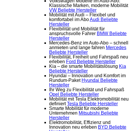
Volkswagen Modelle im Auto-Abo:
Klassische Marken, moderne Mobilität
VW
Beliebte Hersteller
Mobilität mit Audi – Flexibel und
komfortabel im Abo
Audi
Beliebte
Hersteller
Flexibilität und Mobilität für
anspruchsvolle Fahrer
BMW
Beliebte
Hersteller
Mercedes-Benz im Auto-Abo – schnell
anmieten und lange fahren
Mercedes
Beliebte Hersteller
Flexibilität, Freiheit und Fahrspaß neu
erleben
Ford
Beliebte Hersteller
Kia – die smarte Mobilitätslösung
Kia
Beliebte Hersteller
Hyundai – Innovation und Komfort im
Rundum-Paket
Hyundai
Beliebte
Hersteller
Ihr Weg zu Flexibilität und Fahrspaß
Opel
Beliebte Hersteller
Mobilität mit Tesla Elektromobilität neu
definiert
Tesla
Beliebte Hersteller
Smarte Mobilität für moderne
Unternehmen
Mitsubishi
Beliebte
Hersteller
Elektromobilität, Effizienz und
Innovation neu erleben
BYD
Beliebte