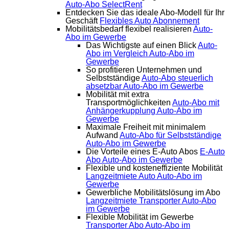
Auto-Abo SelectRent
Entdecken Sie das ideale Abo-Modell für Ihr
Geschäft
Flexibles Auto Abonnement
Mobilitätsbedarf flexibel realisieren
Auto-
Abo im Gewerbe
Das Wichtigste auf einen Blick
Auto-
Abo im Vergleich
Auto-Abo im
Gewerbe
So profitieren Unternehmen und
Selbstständige
Auto-Abo steuerlich
absetzbar
Auto-Abo im Gewerbe
Mobilität mit extra
Transportmöglichkeiten
Auto-Abo mit
Anhängerkupplung
Auto-Abo im
Gewerbe
Maximale Freiheit mit minimalem
Aufwand
Auto-Abo für Selbstständige
Auto-Abo im Gewerbe
Die Vorteile eines E-Auto Abos
E-Auto
Abo
Auto-Abo im Gewerbe
Flexible und kosteneffiziente Mobilität
Langzeitmiete Auto
Auto-Abo im
Gewerbe
Gewerbliche Mobilitätslösung im Abo
Langzeitmiete Transporter
Auto-Abo
im Gewerbe
Flexible Mobilität im Gewerbe
Transporter Abo
Auto-Abo im