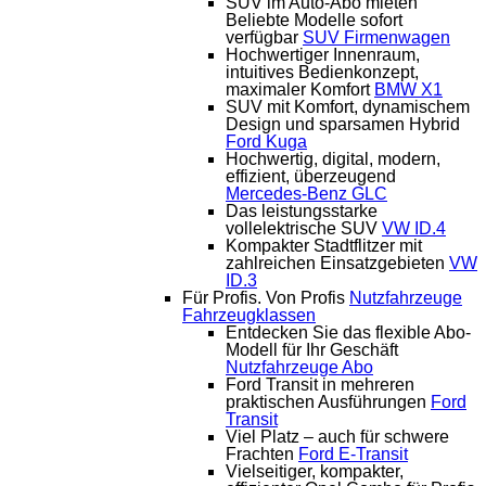
SUV im Auto-Abo mieten
Beliebte Modelle sofort
verfügbar
SUV Firmenwagen
Hochwertiger Innenraum,
intuitives Bedienkonzept,
maximaler Komfort
BMW X1
SUV mit Komfort, dynamischem
Design und sparsamen Hybrid
Ford Kuga
Hochwertig, digital, modern,
effizient, überzeugend
Mercedes-Benz GLC
Das leistungsstarke
vollelektrische SUV
VW ID.4
Kompakter Stadtflitzer mit
zahlreichen Einsatzgebieten
VW
ID.3
Für Profis. Von Profis
Nutzfahrzeuge
Fahrzeugklassen
Entdecken Sie das flexible Abo-
Modell für Ihr Geschäft
Nutzfahrzeuge Abo
Ford Transit in mehreren
praktischen Ausführungen
Ford
Transit
Viel Platz – auch für schwere
Frachten
Ford E-Transit
Vielseitiger, kompakter,