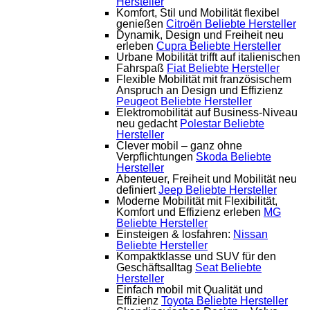
Hersteller
Komfort, Stil und Mobilität flexibel
genießen
Citroën
Beliebte Hersteller
Dynamik, Design und Freiheit neu
erleben
Cupra
Beliebte Hersteller
Urbane Mobilität trifft auf italienischen
Fahrspaß
Fiat
Beliebte Hersteller
Flexible Mobilität mit französischem
Anspruch an Design und Effizienz
Peugeot
Beliebte Hersteller
Elektromobilität auf Business-Niveau
neu gedacht
Polestar
Beliebte
Hersteller
Clever mobil – ganz ohne
Verpflichtungen
Skoda
Beliebte
Hersteller
Abenteuer, Freiheit und Mobilität neu
definiert
Jeep
Beliebte Hersteller
Moderne Mobilität mit Flexibilität,
Komfort und Effizienz erleben
MG
Beliebte Hersteller
Einsteigen & losfahren:
Nissan
Beliebte Hersteller
Kompaktklasse und SUV für den
Geschäftsalltag
Seat
Beliebte
Hersteller
Einfach mobil mit Qualität und
Effizienz
Toyota
Beliebte Hersteller