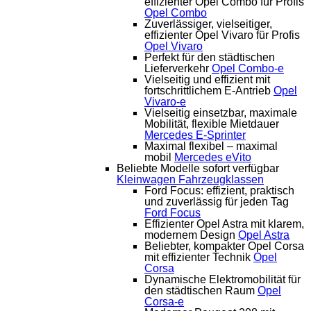
effizienter Opel Combo für Profis
Opel Combo
Zuverlässiger, vielseitiger,
effizienter Opel Vivaro für Profis
Opel Vivaro
Perfekt für den städtischen
Lieferverkehr
Opel Combo-e
Vielseitig und effizient mit
fortschrittlichem E-Antrieb
Opel
Vivaro-e
Vielseitig einsetzbar, maximale
Mobilität, flexible Mietdauer
Mercedes E-Sprinter
Maximal flexibel – maximal
mobil
Mercedes eVito
Beliebte Modelle sofort verfügbar
Kleinwagen
Fahrzeugklassen
Ford Focus: effizient, praktisch
und zuverlässig für jeden Tag
Ford Focus
Effizienter Opel Astra mit klarem,
modernem Design
Opel Astra
Beliebter, kompakter Opel Corsa
mit effizienter Technik
Opel
Corsa
Dynamische Elektromobilität für
den städtischen Raum
Opel
Corsa-e