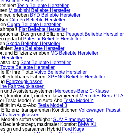
el
Beliebte Hersteller
efiniert
Tesla
Beliebte Hersteller
hmen
Mitsubishi
Beliebte Hersteller
on neu erleben
BYD
Beliebte Hersteller
ießen
Citroën
Beliebte Hersteller
ben
Cupra
Beliebte Hersteller
 Fahrspaß
Fiat
Beliebte Hersteller
nspruch an Design und Effizienz
Peugeot
Beliebte Hersteller
neu gedacht
Polestar
Beliebte Hersteller
gen
Skoda
Beliebte Hersteller
finiert
Jeep
Beliebte Hersteller
ort und Effizienz erleben
MG
Beliebte Hersteller
 Hersteller
ftsalltag
Seat
Beliebte Hersteller
Toyota
Beliebte Hersteller
 für Ihre Flotte
Volvo
Beliebte Hersteller
uell erlebbares Fahren.
XPENG
Beliebte Hersteller
eug
Fahrzeugklassen
sine
Fahrzeugklassen
gn und Assistenzsystemen
Mercedes-Benz C-Klasse
zient, komfortabel, modern, faszinierend
Mercedes-Benz CLA
er Tesla Model Y im Auto-Abo
Tesla Model Y
lität im Auto-Abo
Tesla Model 3
 Effizienz, transparenten Konditionen
Volkswagen Passat
V
Fahrzeugklassen
Modelle sofort verfügbar
SUV Firmenwagen
es Bedienkonzept, maximaler Komfort
BMW X1
esign und sparsamen Hybrid
Ford Kuga