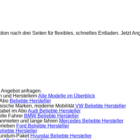
on nach drei Seiten für flexibles, schnelles Entladen. Jetzt An
t Angebot anfragen.
 und Herstellern
Alle Modelle im Überblick
-Abo
Beliebte Hersteller
sische Marken, moderne Mobilität
VW
Beliebte Hersteller
rtabel im Abo
Audi
Beliebte Hersteller
olle Fahrer
BMW
Beliebte Hersteller
anmieten und lange fahren
Mercedes
Beliebte Hersteller
erleben
Ford
Beliebte Hersteller
eliebte Hersteller
Rundum-Paket
Hyundai
Beliebte Hersteller