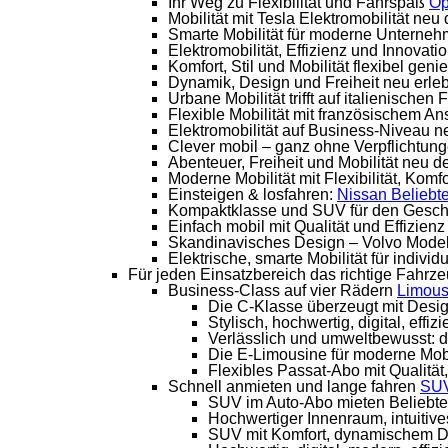
Ihr Weg zu Flexibilität und Fahrspaß
Op
Mobilität mit Tesla Elektromobilität neu d
Smarte Mobilität für moderne Unterne
Elektromobilität, Effizienz und Innovati
Komfort, Stil und Mobilität flexibel gen
Dynamik, Design und Freiheit neu erle
Urbane Mobilität trifft auf italienischen
Flexible Mobilität mit französischem A
Elektromobilität auf Business-Niveau 
Clever mobil – ganz ohne Verpflichtun
Abenteuer, Freiheit und Mobilität neu de
Moderne Mobilität mit Flexibilität, Komf
Einsteigen & losfahren:
Nissan
Beliebte
Kompaktklasse und SUV für den Geschä
Einfach mobil mit Qualität und Effizienz
Skandinavisches Design – Volvo Modelle
Elektrische, smarte Mobilität für individ
Für jeden Einsatzbereich das richtige Fahrz
Business-Class auf vier Rädern
Limou
Die C-Klasse überzeugt mit Desi
Stylisch, hochwertig, digital, effi
Verlässlich und umweltbewusst: d
Die E-Limousine für moderne Mobi
Flexibles Passat-Abo mit Qualität,
Schnell anmieten und lange fahren
SU
SUV im Auto-Abo mieten Beliebte 
Hochwertiger Innenraum, intuitiv
SUV mit Komfort, dynamischem D