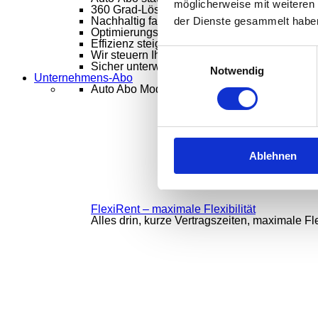
möglicherweise mit weiteren
360 Grad-Lösungen
Mobilitätslösungen aus
der Dienste gesammelt habe
Nachhaltig fahren, smart verwalten.
Nachhal
Optimierungspotenziale erkennen und nutze
Effizienz steigern – Kosten im Griff
Kostenma
Einwilligungsauswahl
Wir steuern Ihren Fuhrpark – intelligent, mode
Sicher unterwegs, clever gespart
Schadensm
Notwendig
Unternehmens-Abo
Auto Abo Modelle
Ablehnen
FlexiRent – maximale Flexibilität
Alles drin, kurze Vertragszeiten, maximale Flex