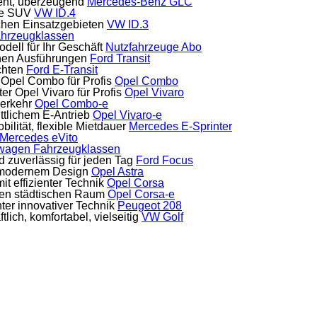
ient, überzeugend
Mercedes-Benz GLC
che SUV
VW ID.4
ichen Einsatzgebieten
VW ID.3
hrzeugklassen
dell für Ihr Geschäft
Nutzfahrzeuge Abo
chen Ausführungen
Ford Transit
chten
Ford E-Transit
er Opel Combo für Profis
Opel Combo
nter Opel Vivaro für Profis
Opel Vivaro
verkehr
Opel Combo-e
rittlichem E-Antrieb
Opel Vivaro-e
ilität, flexible Mietdauer
Mercedes E-Sprinter
Mercedes eVito
nwagen
Fahrzeugklassen
nd zuverlässig für jeden Tag
Ford Focus
m, modernem Design
Opel Astra
t effizienter Technik
Opel Corsa
den städtischen Raum
Opel Corsa-e
ter innovativer Technik
Peugeot 208
lich, komfortabel, vielseitig
VW Golf