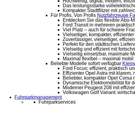
Hochwertig, digital, modern, effiz
Das leistungsstarke vollelektris
Kompakter Stadtflitzer mit zahlre
Für Profis. Von Profis
Nutzfahrzeuge
Fa
Entdecken Sie das flexible Abo-Mo
Ford Transit in mehreren praktis
Viel Platz – auch für schwere Fra
Vielseitiger, kompakter, effizient
Zuverlässiger, vielseitiger, effizie
Perfekt für den städtischen Liefer
Vielseitig und effizient mit fortsch
Vielseitig einsetzbar, maximale Mob
Maximal flexibel – maximal mobil
Beliebte Modelle sofort verfügbar
Klei
Ford Focus: effizient, praktisch u
Effizienter Opel Astra mit klare
Beliebter, kompakter Opel Corsa mi
Dynamische Elektromobilität für 
Moderner Peugeot 208 mit effizien
Volkswagen Golf Variant: wirtschaft
Fuhrparkmanagement
Fuhrparkservices