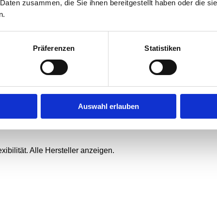
 Daten zusammen, die Sie ihnen bereitgestellt haben oder die s
 einer Hand
n.
tige Rundum-Lösungen
n
Fuhrparkanalyse
nagement
rn, wirtschaftlich
Fuhrparkverwaltung
anagement
Präferenzen
Statistiken
Auswahl erlauben
ibilität. Alle Hersteller anzeigen.