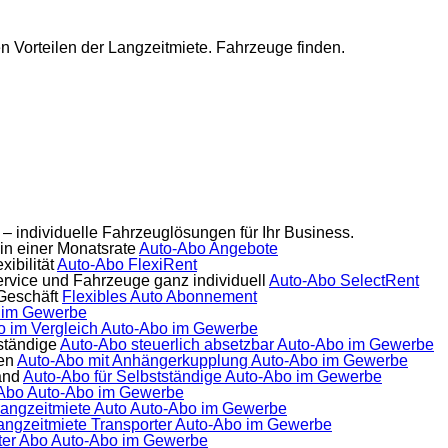
en Vorteilen der Langzeitmiete. Fahrzeuge finden.
 – individuelle Fahrzeuglösungen für Ihr Business.
 in einer Monatsrate
Auto-Abo Angebote
ibilität
Auto-Abo FlexiRent
ervice und Fahrzeuge ganz individuell
Auto-Abo SelectRent
Geschäft
Flexibles Auto Abonnement
 im Gewerbe
o im Vergleich
Auto-Abo im Gewerbe
ständige
Auto-Abo steuerlich absetzbar
Auto-Abo im Gewerbe
en
Auto-Abo mit Anhängerkupplung
Auto-Abo im Gewerbe
and
Auto-Abo für Selbstständige
Auto-Abo im Gewerbe
 Abo
Auto-Abo im Gewerbe
angzeitmiete Auto
Auto-Abo im Gewerbe
angzeitmiete Transporter
Auto-Abo im Gewerbe
ter Abo
Auto-Abo im Gewerbe